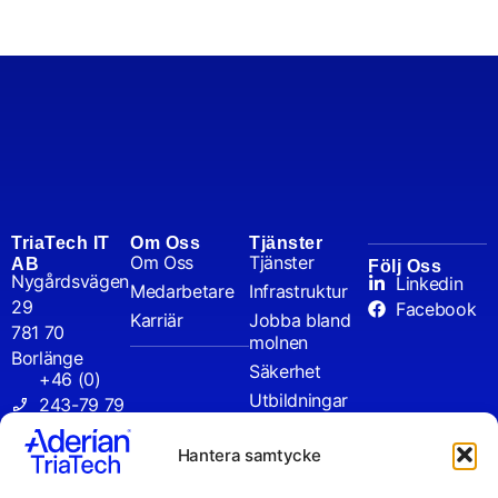
TriaTech IT
Om Oss
Tjänster
Om Oss
Tjänster
AB
Följ Oss
Nygårdsvägen
Linkedin
Medarbetare
Infrastruktur
29
Facebook
Karriär
Jobba bland
781 70
molnen
Borlänge
Säkerhet
+46 (0)
Utbildningar
243-79 79
AI & Copilot
00
Hantera samtycke
info@triate
ch.se