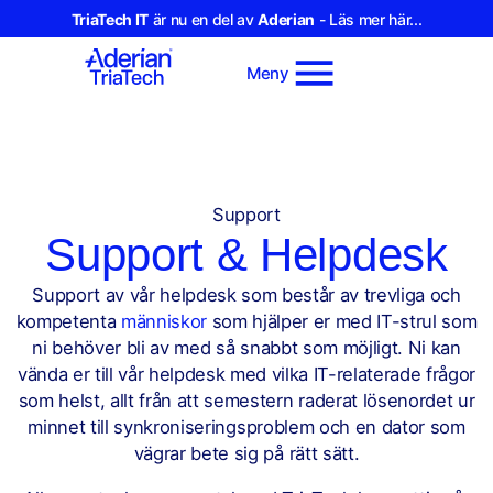
TriaTech IT
är nu en del av
Aderian
- Läs mer här...
Meny
Support
Support & Helpdesk
Support av vår helpdesk som består av trevliga och
kompetenta
människor
som hjälper er med IT-strul som
ni behöver bli av med så snabbt som möjligt. Ni kan
vända er till vår helpdesk med vilka IT-relaterade frågor
som helst, allt från att semestern raderat lösenordet ur
minnet till synkroniseringsproblem och en dator som
vägrar bete sig på rätt sätt.